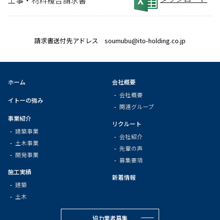
工事・材料複合請求書
請求書送付先アドレス soumubu@ito-holding.co.jp
ホーム
会社概要
会社概要
イトーの強み
関連グループ
事業紹介
リクルート
建築事業
会社紹介
土木事業
先輩の声
開発事業
募集要項
施工実績
新着情報
建築
土木
協力業者募集