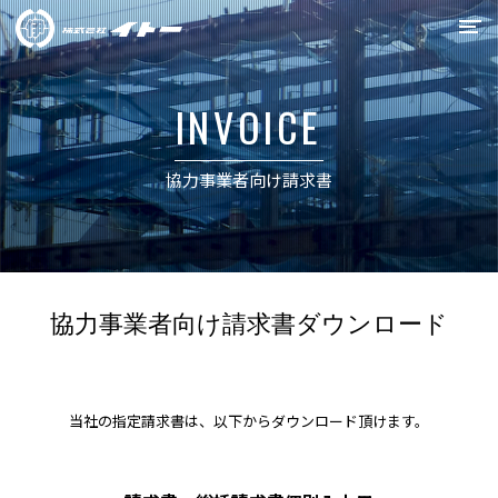
イトーの強み
INVOICE
事業紹介
協力事業者向け請求書
施工実績
会社概要
リクルート
協力事業者向け請求書ダウンロード
0538-34-6715
当社の指定請求書は、以下からダウンロード頂けます。
お問合せ