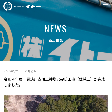
イトーの強み
NEWS
事業紹介
新着情報
施工実績
会社概要
リクルート
2023/04/26
お知らせ
令和４年度一雲済川支川上神増沢砂防工事（伐採工）が完成
0538-34-6715
しました。
お問合せ