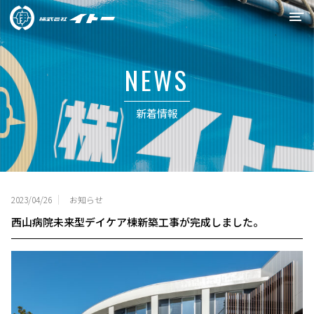
イトーの強み
NEWS
事業紹介
新着情報
施工実績
会社概要
リクルート
2023/04/26
お知らせ
西山病院未来型デイケア棟新築工事が完成しました。
0538-34-6715
お問合せ