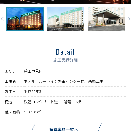
Detail
施工実績詳細
エリア
磐田市見付
工事名
ホテル ルートイン磐田インター様 新築工事
竣工日
平成20年3月
構造
鉄筋コンクリート造 7階建 2棟
延床面積
4737.36㎡
建築実績一覧へ