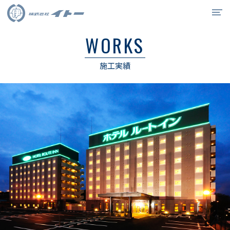
WORKS
イトーの強み
施工実績
事業紹介
施工実績
会社概要
リクルート
0538-34-6715
お問合せ