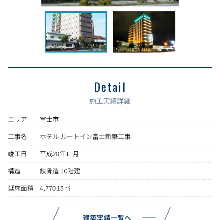
Detail
施工実績詳細
エリア
富士市
工事名
ホテル ルートイン富士新築工事
竣工日
平成28年11月
構造
鉄骨造 10階建
延床面積
4,770.15㎡
建築実績一覧へ