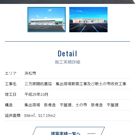
Detail
施工実績詳細
エリア
浜松市
工事名
三方原開拓農協 集出荷場新築工事及び新土の市改修工事
竣工日
平成29年10月
構造
集出荷場 鉄骨造 平屋建、土の市 鉄骨造 平屋建
延床面積
864㎡、817.19m2
建築実績一覧へ