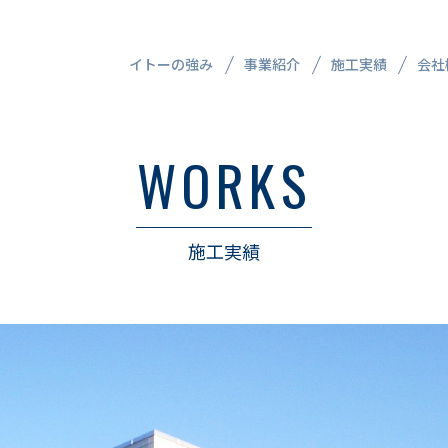
イトーの強み
事業紹介
施工実績
会社
WORKS
CIVIL ENGINEERING
WO
WORKS
建築
土木事業
土
施工実績
施工実績