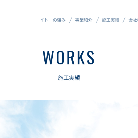
イトーの強み
事業紹介
施工実績
会社
WORKS
CIVIL ENGINEERING
WO
WORKS
建築
土木事業
土
施工実績
施工実績