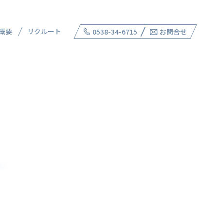
概要
リクルート
0538-34-6715
お問合せ
RKS
DEVELOPMENT
木
開発事業
施工実績